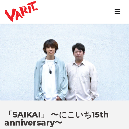
Skip
to
content
「SAIKAI」 〜にこいち15th
anniversary〜