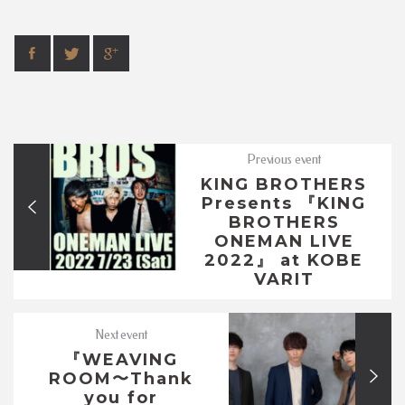
Previous event
KING BROTHERS
Presents 『KING
BROTHERS
ONEMAN LIVE
2022』 at KOBE
VARIT
Next event
『WEAVING
ROOM〜Thank
you for