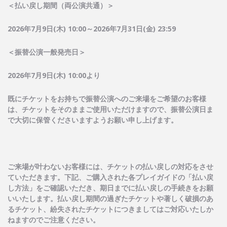
＜払い戻し期間（両公演共通）＞
2026
年
7
月
9
日
(
木
) 10:00
～
2026
年
7
月
31
日
(
金
) 23:59
＜振替公演一般発売日＞
2026
年
7
月
9
日
(
木
) 10:00
より
既にチケットをお持ちで振替公演へのご来場をご希望のお客様
は、チケットをそのままご使用いただけますので、振替公演日ま
で大切に保管くださいますようお願い申し上げます。
ご来場が叶わないお客様には、チケットの払い戻しの対応をさせ
ていただきます。下記、ご購入された各プレイガイドの「払い戻
し方法」をご確認いただき、期日までに払い戻しの手続きをお願
いいたします。払い戻し期間の過ぎたチケットや著しく破損のあ
るチケット、紛失されたチケットにつきましてはご対応いたしか
ねますのでご注意ください。