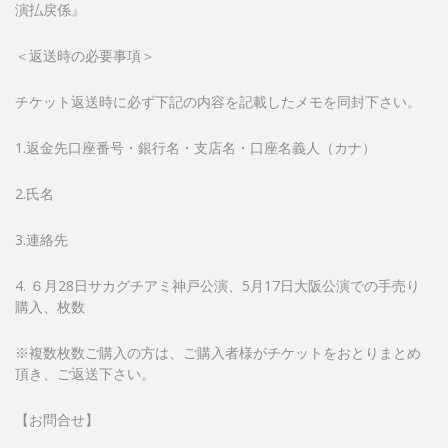
演払戻係』
＜返送時の必要事項＞
チケット返送時に必ず下記の内容を記載したメモを同封下さい。
1.返金先口座番号・銀行名・支店名・口座名義人（カナ）
2.氏名
3.連絡先
4. ６月28日サカグチアミ神戸公演、5月17日大阪公演での手売り
購入、枚数
※複数枚数ご購入の方は、ご購入者様がチケットをおとりまとめ
頂き、ご返送下さい。
【お問合せ】