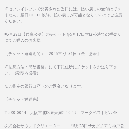
※セブンイレブンで発券された当日には、払い戻しの受付はでき
ません。翌日10：00以降、払い戻しが可能となりますのでご注意
ください。
■6月28日【兵庫公演】のチケットを5月17日大阪公演での手売り
にてご購入のお客様
【チケット返送期間：～2026年7月31日（金）必着】
※払戻方法：簡易書留』にて下記住所にチケットをお送り下さ
い。（期限内必着）
※ご指定の銀行口座へのご返金となります。
【チケット返送先】
〒530-0044 大阪市北区東天満2-10-19 マークベストビル4F
株式会社サウンドクリエーター 『6月28日サカグチアミ神戸公