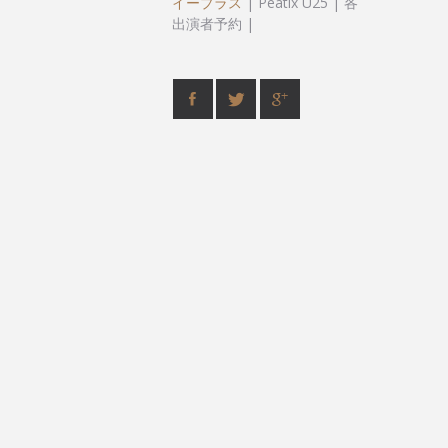
イープラス
| Peatix U25 | 各
出演者予約 |