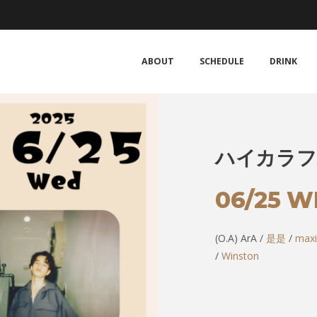
ABOUT
SCHEDULE
DRINK
ハイカラフ
06/25 W
(O.A) ArA /
是是
/
max
/
Winston