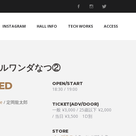
INSTAGRAM
HALL INFO
TECH WORKS
ACCESS
ルワンダなつ②
ED
OPEN/START
18:30 / 19:00
ie
/ 定岡龍太郎
TICKET(ADV/DOOR)
一般 ¥3,000 / 25歳以下 ¥2,000
/ 当日 ¥3,500 1D別
STORE