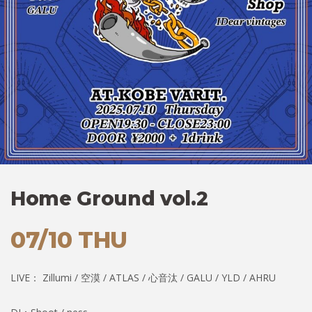
Home Ground vol.2
07/10 THU
LIVE： Zillumi / 空漠 / ATLAS / 心音汰 / GALU / YLD / AHRU