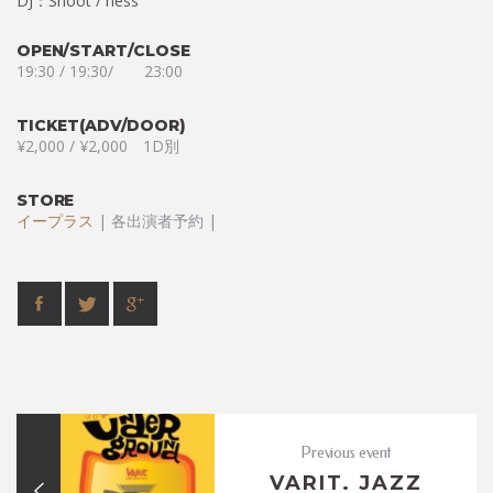
DJ：Shoot / ness
OPEN/START/CLOSE
19:30 / 19:30/ 23:00
TICKET(ADV/DOOR)
¥2,000 / ¥2,000 1D別
STORE
イープラス
| 各出演者予約 |
Previous event
VARIT. JAZZ