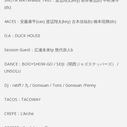
SHOTA WATANABE TRIO：渡辺翔太(key) 若井俊也(b) 中村海斗
(ds)
4ACES：安藤康平(sax) 渡辺翔太(key) 古木佳祐(b) 橋本現輝(ds)
O.A：DUCK HOUSE
Session Guest：広瀬未来tp 熊代崇人b
DANCE：BOO+SHOW-GO / SEIJI（関西ジャズステッパーズ） /
UNSOLU
DJ：ratiff / 九 / Gonxuan / Tons / Gonxuan /Penny
TACOS：TACOWAY
CREPE：L’Arche