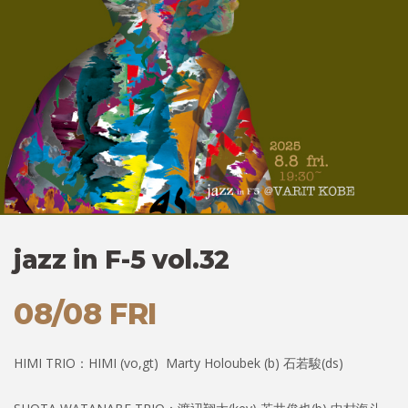
jazz in F-5 vol.32
08/08 FRI
HIMI TRIO：HIMI (vo,gt) Marty Holoubek (b) 石若駿(ds)