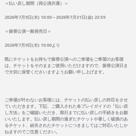
＜払い戻し期間（両公演共通）＞
2026
年
7
月
9
日
(
木
) 10:00
～
2026
年
7
月
31
日
(
金
) 23:59
＜振替公演一般発売日＞
2026
年
7
月
9
日
(
木
) 10:00
より
既にチケットをお持ちで振替公演へのご来場をご希望のお客様
は、チケットをそのままご使用いただけますので、振替公演日ま
で大切に保管くださいますようお願い申し上げます。
ご来場が叶わないお客様には、チケットの払い戻しの対応をさせ
ていただきます。下記、ご購入された各プレイガイドの「払い戻
し方法」をご確認いただき、期日までに払い戻しの手続きをお願
いいたします。払い戻し期間の過ぎたチケットや著しく破損のあ
るチケット、紛失されたチケットにつきましてはご対応いたしか
ねますのでご注意ください。