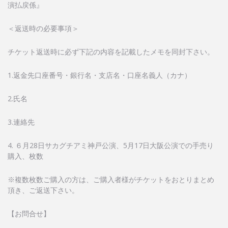
演払戻係』
＜返送時の必要事項＞
チケット返送時に必ず下記の内容を記載したメモを同封下さい。
1.返金先口座番号・銀行名・支店名・口座名義人（カナ）
2.氏名
3.連絡先
4. ６月28日サカグチアミ神戸公演、5月17日大阪公演での手売り
購入、枚数
※複数枚数ご購入の方は、ご購入者様がチケットをおとりまとめ
頂き、ご返送下さい。
【お問合せ】