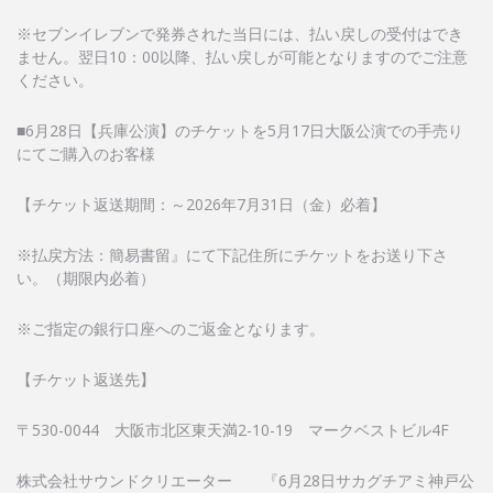
※セブンイレブンで発券された当日には、払い戻しの受付はでき
ません。翌日10：00以降、払い戻しが可能となりますのでご注意
ください。
■6月28日【兵庫公演】のチケットを5月17日大阪公演での手売り
にてご購入のお客様
【チケット返送期間：～2026年7月31日（金）必着】
※払戻方法：簡易書留』にて下記住所にチケットをお送り下さ
い。（期限内必着）
※ご指定の銀行口座へのご返金となります。
【チケット返送先】
〒530-0044 大阪市北区東天満2-10-19 マークベストビル4F
株式会社サウンドクリエーター 『6月28日サカグチアミ神戸公