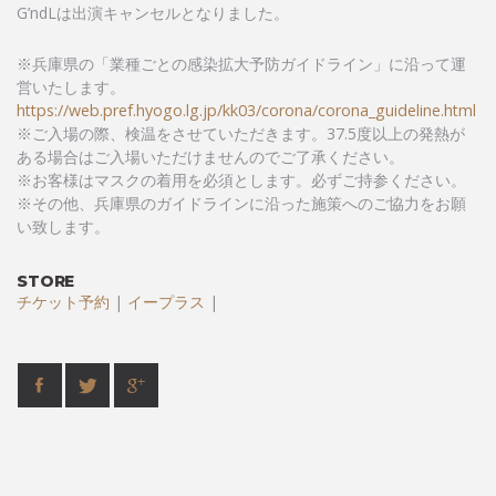
G’ndLは出演キャンセルとなりました。
※兵庫県の「業種ごとの感染拡大予防ガイドライン」に沿って運
営いたします。
https://web.pref.hyogo.lg.jp/kk03/corona/corona_guideline.html
※ご入場の際、検温をさせていただきます。37.5度以上の発熱が
ある場合はご入場いただけませんのでご了承ください。
※お客様はマスクの着用を必須とします。必ずご持参ください。
※その他、兵庫県のガイドラインに沿った施策へのご協力をお願
い致します。
STORE
チケット予約
|
イープラス
|