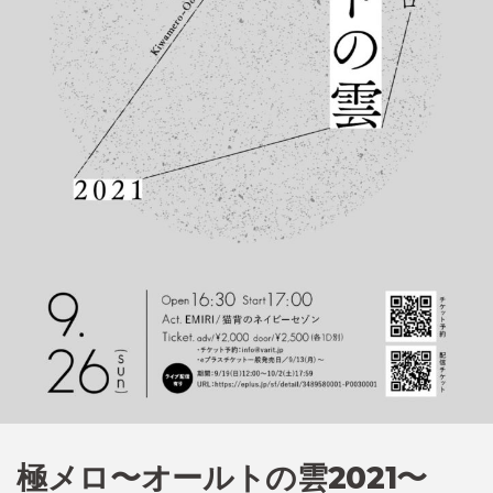
極メロ〜オールトの雲2021〜