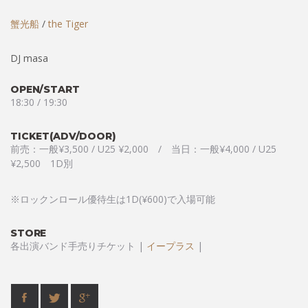
蟹光船
/
the Tiger
DJ masa
OPEN/START
18:30 / 19:30
TICKET(ADV/DOOR)
前売：一般¥3,500 / U25 ¥2,000 / 当日：一般¥4,000 / U25
¥2,500 1D別
※ロックンロール優待生は1D(¥600)で入場可能
STORE
各出演バンド手売りチケット |
イープラス
|