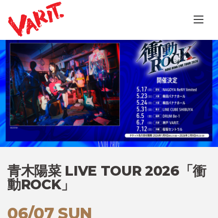
Skip
to
content
青木陽菜 LIVE TOUR 2026「衝
動ROCK」
06/07 SUN