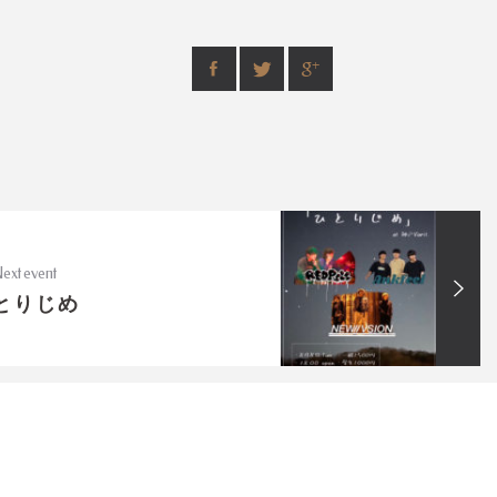
ext event
とりじめ