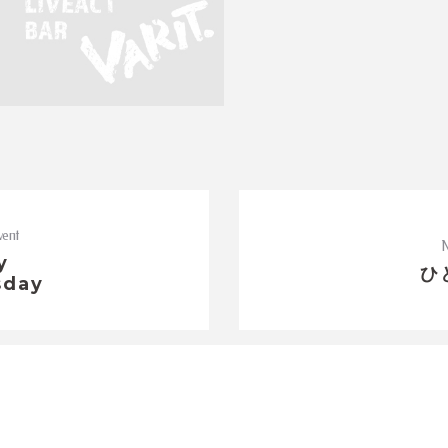
vent
N
y
ひ
day