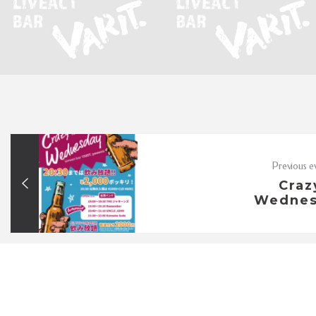
Previous e
Craz
Wednes