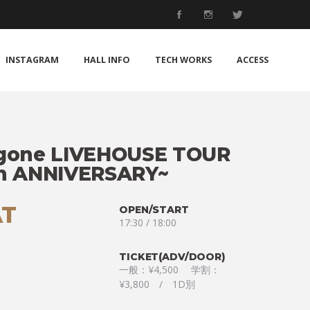
INSTAGRAM
HALL INFO
TECH WORKS
ACCESS
 gone LIVEHOUSE TOUR
th ANNIVERSARY~
AT
OPEN/START
17:30 / 18:00
TICKET(ADV/DOOR)
一般：¥4,500 学割：
¥3,800 / 1D別