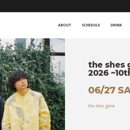
ABOUT
SCHEDULE
DRINK
the shes
2026 ~10
06/27 S
the shes gone