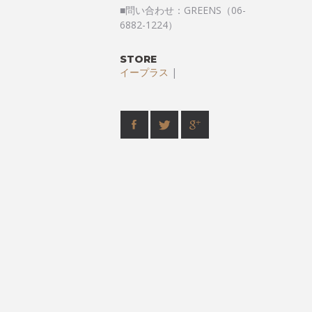
■問い合わせ：GREENS（06-
6882-1224）
STORE
イープラス
|