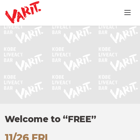
Skip
to
content
Welcome to “FREE”
11/26 FRI