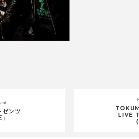
N
vent
TOKUM
レゼンツ
LIVE
正」