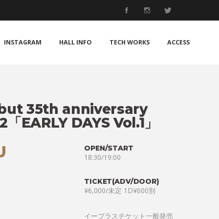
INSTAGRAM
HALL INFO
TECH WORKS
ACCESS
ut 35th anniversary
2「EARLY DAYS Vol.1」
U
OPEN/START
18:30/19:00
TICKET(ADV/DOOR)
¥6,000/未定 1D¥600別
イープラスチケット一般発売