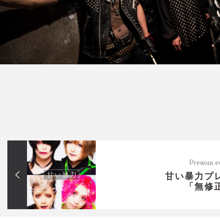
Previous e
甘い暴力プ
「無修