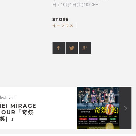
日：10月1日(土)10:00〜
STORE
イープラス
|
ext event
EI MIRAGE
 TOUR「奇祭
(笑) 」